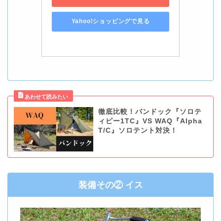
Yahoo!ショッピングで見る
徹底比較！バンドック『ソロテ
ィピー1TC』VS WAQ『Alpha
T/C』ソロテント対決！
装備その② イス