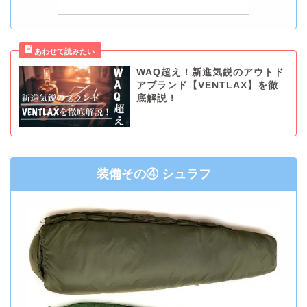
WAQ超え！新進気鋭のアウトド
アブランド【VENTLAX】を徹
底解説！
装備その④ シュラフ