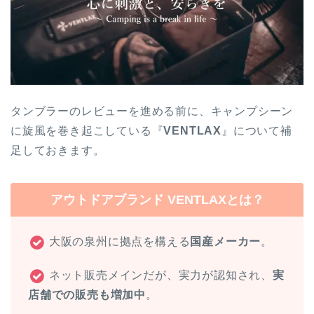
タンブラーのレビューを進める前に、キャンプシーン
に旋風を巻き起こしている『
VENTLAX
』について補
足しておきます。
アウトドアブランド VENTLAXとは？
大阪の泉州に拠点を構える
国産メーカー
。
ネット販売メインだが、実力が認知され、
実
店舗での販売も増加中
。