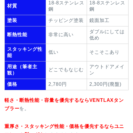
18-8ステンレス
18-8ステンレス
材質
鋼
鋼
塗装
チッピング塗装
鏡面加工
ダブルにしては
断熱性能
非常に高い
低め
スタッキング性
低い
そこそこあり
能
用途（筆者主
アウトドアメイ
どこでもなじむ
観）
ン
価格
2,780円
2,300円(廃盤)
軽さ・断熱性能・容量を優先するならVENTLAXタン
ブラー
を。
重厚さ・スタッキング性能・価格を優先するならユニ