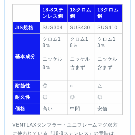
18-8ステ
18クロム
13クロム
ンレス鋼
鋼
鋼
JIS規格
SUS304
SUS430
SUS410
クロム1
クロム1
クロム1
8％
8％
3％
基本成分
ニッケル
ニッケル
ニッケル
8％
含まず
含まず
耐蝕性
◎
○
△
耐久性
◎
◎
◎
価格
高い
中間
安価
VENTLAXタンブラー・ユニフレームマグ双方
に使われている『18-8ステンレス』の意味は、