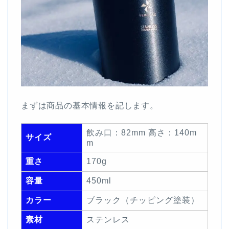
まずは商品の基本情報を記します。
飲み口：82mm 高さ：140m
サイズ
m
重さ
170g
容量
450ml
カラー
ブラック（チッピング塗装）
素材
ステンレス