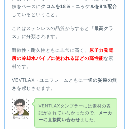
鉄をベースに
クロムを18％・ニッケルを8％配合
しているということ。
これはステンレスの品質からすると『
最高クラ
ス
』に分類されます。
耐蝕性・耐久性ともに非常に高く、
原子力発電
所の冷却水パイプに使われるほどの高性能
な素
材です。
VEVTLAX・ユニフレームともに
一切の妥協の無
さ
を感じさせます。
VENTLAXタンブラーには素材の表
記がされていなかったので、
メーカ
村のカズさん
ーに直接問い合わせ
ました。