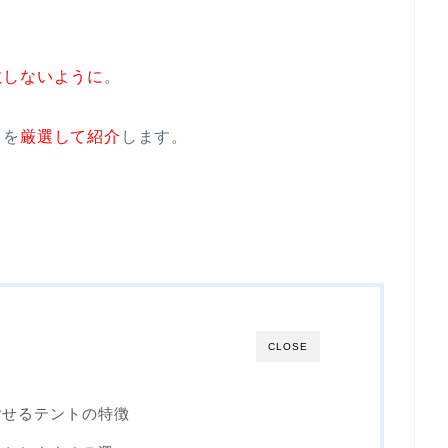
敗しないように
。
トを
厳選して紹介
します。
CLOSE
ごせるテントの特徴