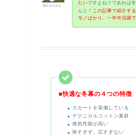
たい
ですよね？であれば
村のカズさん
んと！
この記事で紹介す
モノばかり
。
一年中活躍
■快適な冬幕の４つの特徴
スカートを装備している
テクニカルコットン素材
換気性能が高い
狭すぎず、広すぎない