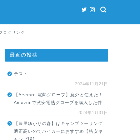
ブログリンク
最近の投稿
テスト
2024年11月21日
【Aeemrn 電熱グローブ】意外と使えた！
Amazonで激安電熱グローブを購入した件
2024年1月31日
【豊里ゆかりの森】はキャンプツーリング
適正高いのでバイカーにおすすめ【格安キ
ャンプ場】